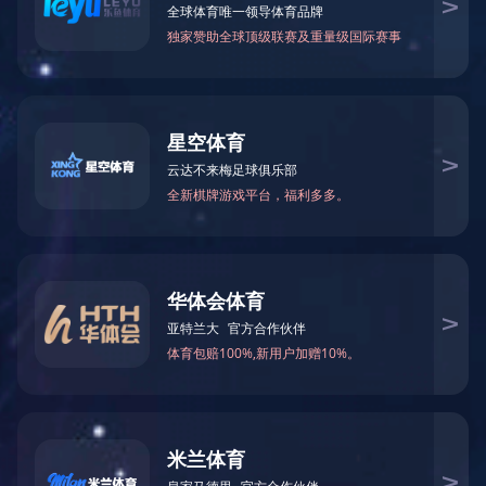
乐动网页版登录入口-乐动（中国） 展示
更多乐动网页版登录入口-乐动（中国） +
乐动网页版登录入口-乐动
乐动网页版登录入口-乐动
（中国）
（中国）