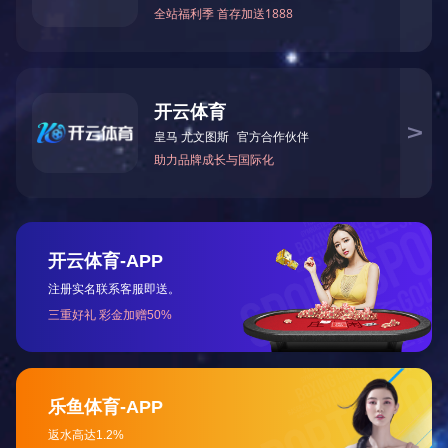
乐动网页版登录入口-乐动
乐动网页版登录入口-乐动
（中国）
（中国）
乐动网页版登录入口-乐动
乐动网页版登录入口-乐动
（中国）
（中国）